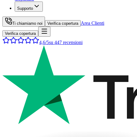
Supporto
Area Clienti
Ti chiamiamo noi
Verifica copertura
Verifica copertura
4,6
/5
su
447
recensioni