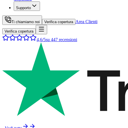
Supporto
Area Clienti
Ti chiamiamo noi
Verifica copertura
Verifica copertura
4,6
/5
su
447
recensioni