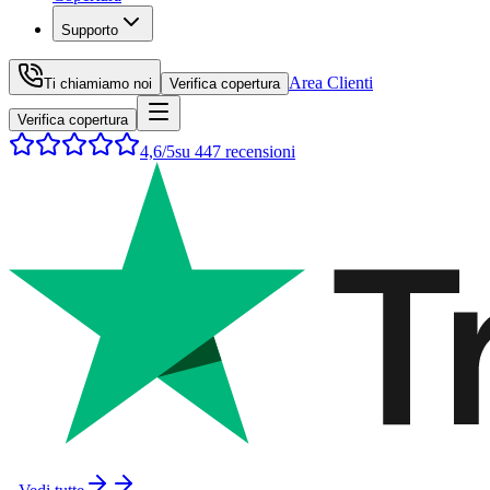
Supporto
Area Clienti
Ti chiamiamo noi
Verifica copertura
Verifica copertura
4,6
/5
su
447
recensioni