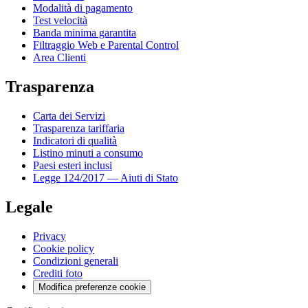
Modalità di pagamento
Test velocità
Banda minima garantita
Filtraggio Web e Parental Control
Area Clienti
Trasparenza
Carta dei Servizi
Trasparenza tariffaria
Indicatori di qualità
Listino minuti a consumo
Paesi esteri inclusi
Legge 124/2017 — Aiuti di Stato
Legale
Privacy
Cookie policy
Condizioni generali
Crediti foto
Modifica preferenze cookie