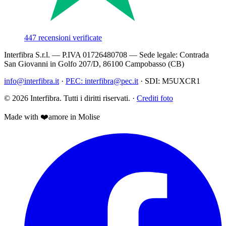
447
recensioni verificate
Interfibra S.r.l.
— P.IVA
01726480708
— Sede legale:
Contrada
San Giovanni in Golfo 207/D
,
86100
Campobasso
(
CB
)
info@interfibra.it
·
PEC:
interfibra@pec.it
·
SDI:
M5UXCR1
©
2026
Interfibra
. Tutti i diritti riservati.
·
Crediti foto
Made with
❤️
amore
in Molise