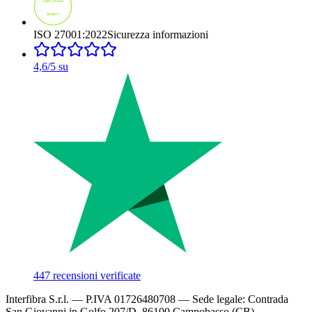
ISO 27001:2022
Sicurezza informazioni
4,6
/5 su
447
recensioni verificate
Interfibra S.r.l.
— P.IVA
01726480708
— Sede legale:
Contrada
San Giovanni in Golfo 207/D
,
86100
Campobasso
(
CB
)