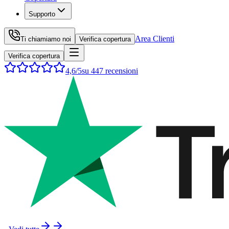
Supporto
Area Clienti
Ti chiamiamo noi
Verifica copertura
Verifica copertura
4,6
/5
su
447
recensioni