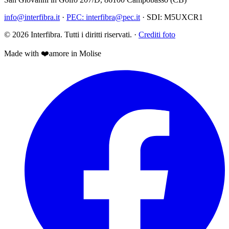
info@interfibra.it
·
PEC:
interfibra@pec.it
·
SDI:
M5UXCR1
©
2026
Interfibra
. Tutti i diritti riservati.
·
Crediti foto
Made with
❤️
amore
in Molise