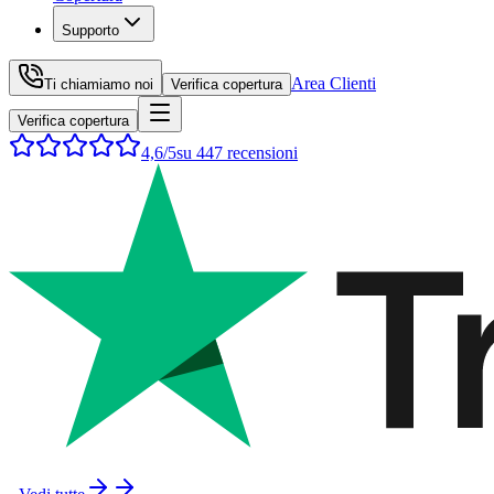
Supporto
Area Clienti
Ti chiamiamo noi
Verifica copertura
Verifica copertura
4,6
/5
su
447
recensioni