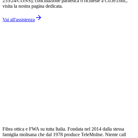
255/24/CONS), conciliazione paritetica o richieste a Co.re.com.,
visita la nostra pagina dedicata.
Vai all'assistenza
Fibra ottica e FWA su tutta Italia. Fondata nel
2014
dalla stessa
famiglia molisana che dal
1978
produce TeleMolise. Niente call