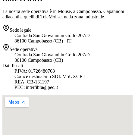
La nostra sede operativa è in Molise, a Campobasso. Capannoni
adiacenti a quelli di TeleMolise, nella zona industriale.
Sede legale
Contrada San Giovanni in Golfo 207/D
86100
Campobasso
(
CB
) ·
IT
Sede operativa
Contrada San Giovanni in Golfo 207/D
86100
Campobasso
(
CB
)
Dati fiscali
P.IVA:
01726480708
Codice destinatario SDI:
M5UXCR1
REA:
CB-131197
PEC:
interfibra@pec.it