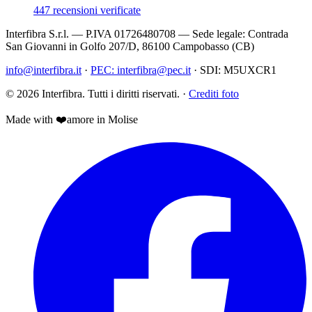
447
recensioni verificate
Interfibra S.r.l.
— P.IVA
01726480708
— Sede legale:
Contrada
San Giovanni in Golfo 207/D
,
86100
Campobasso
(
CB
)
info@interfibra.it
·
PEC:
interfibra@pec.it
·
SDI:
M5UXCR1
©
2026
Interfibra
. Tutti i diritti riservati.
·
Crediti foto
Made with
❤️
amore
in Molise