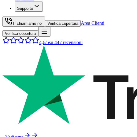
Supporto
Area Clienti
Ti chiamiamo noi
Verifica copertura
Verifica copertura
4,6
/5
su
447
recensioni