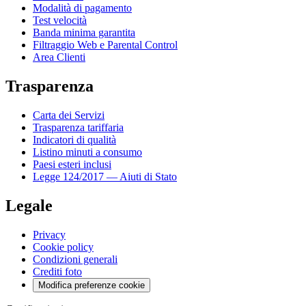
Modalità di pagamento
Test velocità
Banda minima garantita
Filtraggio Web e Parental Control
Area Clienti
Trasparenza
Carta dei Servizi
Trasparenza tariffaria
Indicatori di qualità
Listino minuti a consumo
Paesi esteri inclusi
Legge 124/2017 — Aiuti di Stato
Legale
Privacy
Cookie policy
Condizioni generali
Crediti foto
Modifica preferenze cookie