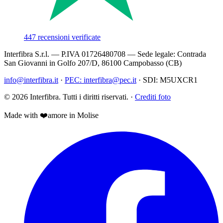
447
recensioni verificate
Interfibra S.r.l.
— P.IVA
01726480708
— Sede legale:
Contrada
San Giovanni in Golfo 207/D
,
86100
Campobasso
(
CB
)
info@interfibra.it
·
PEC:
interfibra@pec.it
·
SDI:
M5UXCR1
©
2026
Interfibra
. Tutti i diritti riservati.
·
Crediti foto
Made with
❤️
amore
in Molise