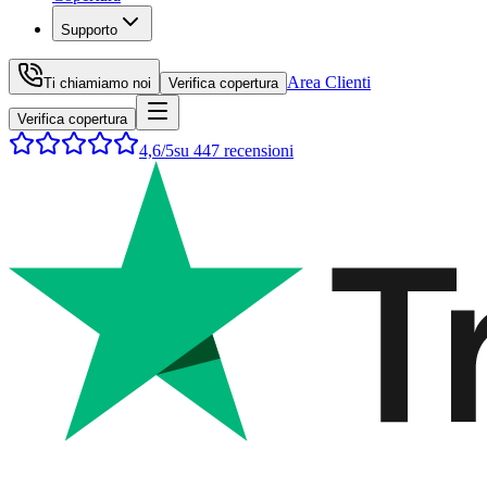
Supporto
Area Clienti
Ti chiamiamo noi
Verifica copertura
Verifica copertura
4,6
/5
su
447
recensioni