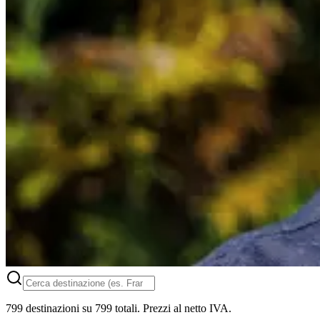
799
destinazioni
su
799
totali. Prezzi al netto IVA.