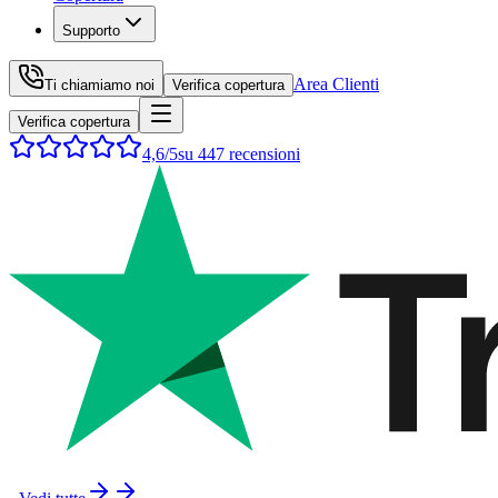
Supporto
Area Clienti
Ti chiamiamo noi
Verifica copertura
Verifica copertura
4,6
/5
su
447
recensioni